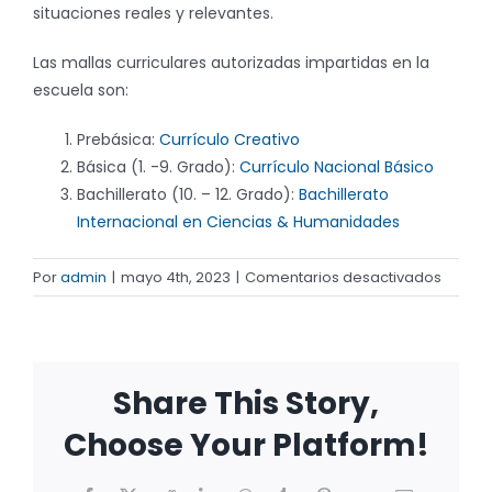
situaciones reales y relevantes.
Las mallas curriculares autorizadas impartidas en la
escuela son:
Prebásica:
Currículo Creativo
Básica (1. -9. Grado):
Currículo Nacional Básico
Bachillerato (10. – 12. Grado):
Bachillerato
Internacional en Ciencias & Humanidades
en
Por
admin
|
mayo 4th, 2023
|
Comentarios desactivados
¿Cuál
es
la
propue
Share This Story,
educat
de
Choose Your Platform!
Europa