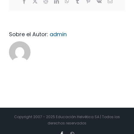
Facebook
X
Reddit
LinkedIn
WhatsApp
Tumblr
Pinterest
Vk
Correo
electrónico
Sobre el Autor:
admin
Copyright 2007 - 2025 Educación Helvética SA | Todos los
derechos reservados
Facebook
WhatsApp