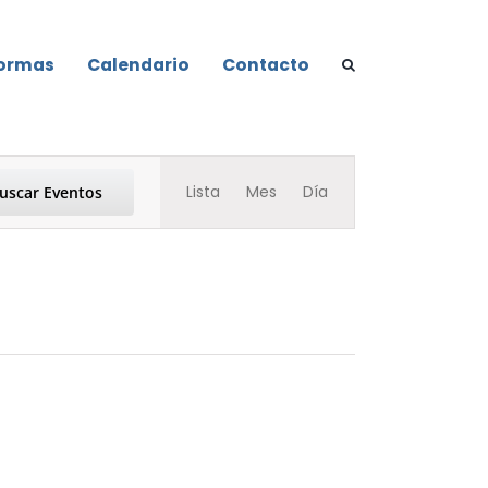
formas
Calendario
Contacto
Navegación
Lista
Mes
Día
uscar Eventos
de
vistas
de
Evento