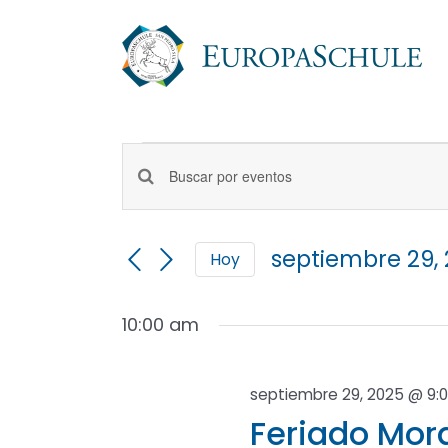
Saltar
al
contenido
Eventos
Navegación
en
Introduce
la
septiembre
de
palabra
29,
septiembre 29,
Hoy
clave.
búsqueda
Selecciona
2025
Busca
la
Eventos
10:00 am
fecha.
y
para
la
vistas
palabra
septiembre 29, 2025 @ 9:
clave.
de
Feriado Mor