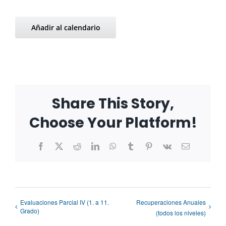
Añadir al calendario
Share This Story,
Choose Your Platform!
Facebook
X
Reddit
LinkedIn
WhatsApp
Tumblr
Pinterest
Vk
Correo
electrónico
Evaluaciones Parcial IV (1. a 11.
Recuperaciones Anuales
Grado)
(todos los niveles)