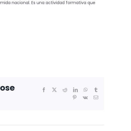
omida nacional. Es una actividad formativa que
oose
Facebook
X
Reddit
LinkedIn
WhatsApp
Tumblr
Pinterest
Vk
Correo
electrónico