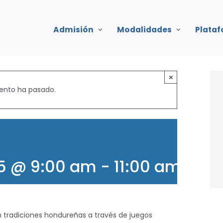
Admisión
Modalidades
Plata
×
ento ha pasado.
25 @ 9:00 am
-
11:00 am
an tradiciones hondureñas a través de juegos