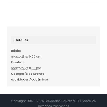
Detalles
Inicio:
marzo 23 @ 9:00 am
Finaliza:
marzo 27 @ 11:59 pm
Categoría de Evento:
Actividades Académicas
Copyright 2007 - 2025 Educación Helvética SA | Todos los
derechos reservados