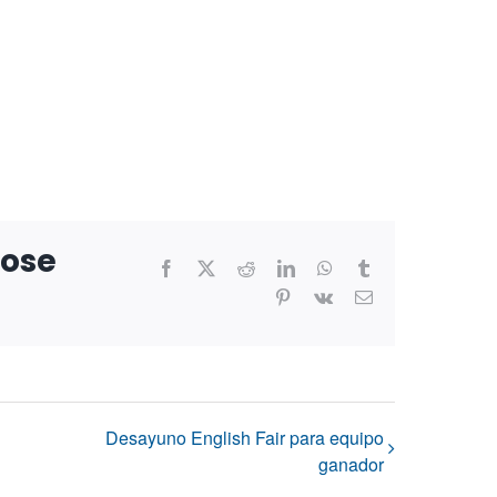
oose
Facebook
X
Reddit
LinkedIn
WhatsApp
Tumblr
Pinterest
Vk
Correo
electrónico
Desayuno English Fair para equipo
ganador